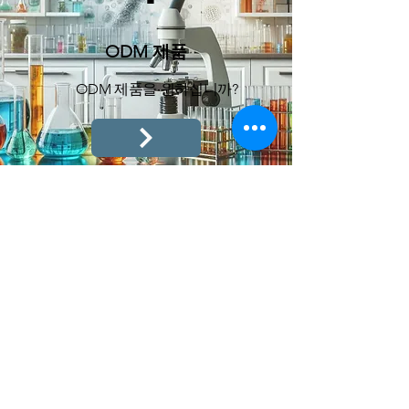
ODM 제품
ODM 제품을 원하십니까?
Call
032-665-7380
Email
sarangsae@sarangsae.com
Follow